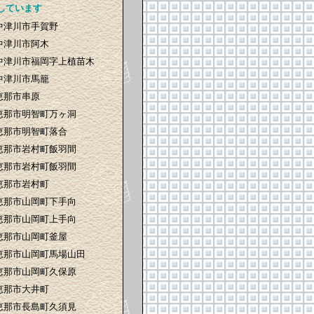
しています
中津川市手賀野
中津川市阿木
中津川市福岡字上植苗木
中津川市馬籠
恵那市串原
恵那市明智町万ヶ洞
恵那市明智町落合
恵那市岩村町飯羽間
恵那市岩村町飯羽間
恵那市岩村町
恵那市山岡町下手向
恵那市山岡町上手向
恵那市山岡町釜屋
恵那市山岡町馬場山田
恵那市山岡町久保原
恵那市大井町
恵那市長島町久須見