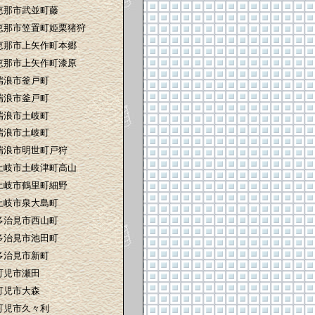
恵那市武並町藤
恵那市笠置町姫栗猪狩
恵那市上矢作町本郷
恵那市上矢作町漆原
瑞浪市釜戸町
瑞浪市釜戸町
瑞浪市土岐町
瑞浪市土岐町
瑞浪市明世町戸狩
土岐市土岐津町高山
土岐市鶴里町細野
土岐市泉大島町
多治見市西山町
多治見市池田町
多治見市新町
可児市瀬田
可児市大森
可児市久々利