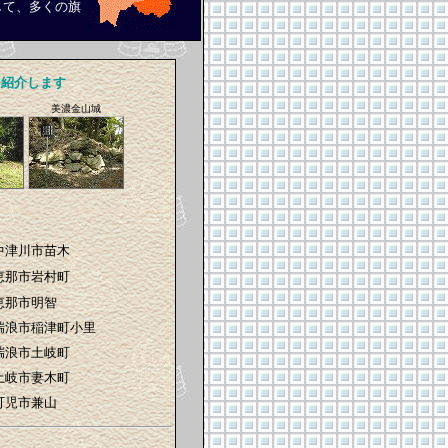
して、多くの旗
を紹介します
美濃金山城
中津川市苗木
恵那市岩村町
恵那市明智
瑞浪市稲津町小里
瑞浪市土岐町
土岐市妻木町
可児市兼山