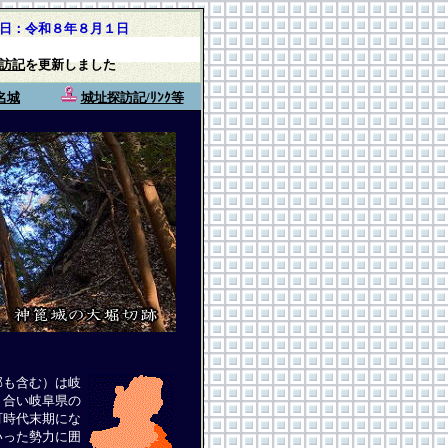
日：令和８年８月１日
訪記
を更新しました
名城
城址探訪記/ﾘﾝｸ等
郡も含む）は岐
り合い岐阜県の
町時代末期にな
いった勢力に囲