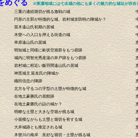
をめぐる
※東濃地域には七名城の他にも多くの魅力的な城址が存在
三重の連続堀切が残る激戦の城
円形の主郭が特徴的な城、岩村城攻防時の陣城か？
苗木遠山氏初期の居城
木曽への入口を押える街道の城
串原遠山氏の居城
明知城と同様に畝状空堀群をもつ砦跡
城内に明智光秀産湯の井戸跡をもつ砦跡
岩村城に程近い飯羽間遠山氏の居城
神箆城主 延友氏の陣城か
織田信忠の陣跡
北方を守るコの字型の土塁が特徴的な城
在地土豪勝氏の居館跡
在地土豪勝氏の詰の城か？
明瞭な土塁と大きな空堀が残る城
小規模ながらも土塁と堀切を有する城
大井城跡とも推定される城
木曽川の南岸 良好な堀切・土塁が残る城