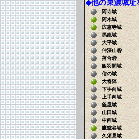
◆
他の東濃城址
阿寺城
阿木城
広恵寺城
馬籠城
大平城
仲深山砦
落合砦
飯羽間城
信の城
大将陣
下手向城
上手向城
釜屋城
山田城
中西城
鷹撃谷城
久須見城