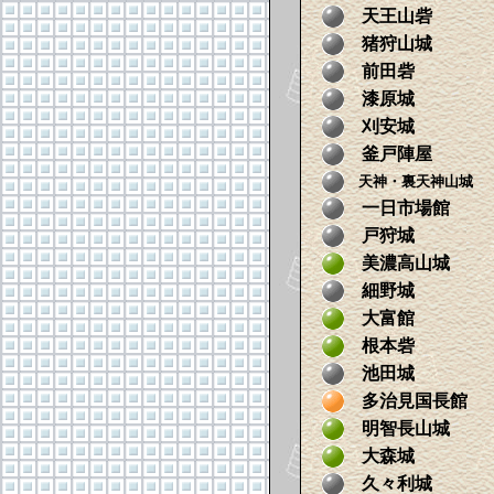
天王山砦
猪狩山城
前田砦
漆原城
刈安城
釜戸陣屋
天神・裏天神山城
一日市場館
戸狩城
美濃高山城
細野城
大富館
根本砦
池田城
多治見国長館
明智長山城
大森城
久々利城