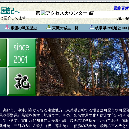
最終更新
戦国記
へ
第
回
ど紹介してま
す
城址探
東濃の戦国歴史
東濃の城主一覧
岐阜県の城址と100
】
恵那市、中津川市からなる東濃地方（東美濃と称する場合は可児市や可児
県や長野県と県境を接する地域です。そのため名古屋文化と信州文化が混ざ
しています。室町時代初期には美濃守護土岐氏の守護所が置かれており、室
織田氏、三河の今川方勢力（後に徳川氏）、信濃の武田氏、飛騨の三木氏と