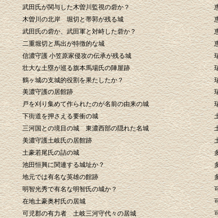
武田氏が関与した木曽川監視の砦か？
木曽川の北岸 堀切と帯郭が残る城
武田氏の砦か、武田軍と対峙した砦か？
二重堀切と馬出が特徴的な城
信濃守護 小笠原家侵攻の伝承が残る城
壮大な土塁が巡る旗本馬場氏の陣屋跡
鶴ヶ城の支城的役割を果たしたか？
美濃守護の居館跡
戸を刈り集めて作られたのが名前の由来の城
下街道を押さえる要衝の城
三河国との境目の城 東濃西部の隠れた名城
美濃守護土岐氏の居館跡
土豪若尾氏の詰の城
池田恒興に関連する城址か？
地元では有名な英雄の館跡
明智光秀で有名な明智氏の城か？
在地土豪奥村氏の居城
可児郡の有力者 土岐三河守代々の居城