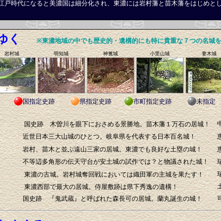
江戸時代になると美濃国は細分化され、東濃には岩村藩と苗木藩をはじめと
。
ゆく
※東濃地域の中でも歴史的・遺構的にも特に貴重な７つの名城
岩村城
明知城
神篦城
小里山城
妻木城
国指定史跡
県指定史跡
市町指定史跡
未指定
国史跡 木曽川を眼下におさめる景勝地。苗木藩１万石の居城！
近世日本三大山城のひとつ。岐阜県を代表する日本百名城！
岩村、苗木と並ぶ遠山三家の居城。東濃でも良好な土塁の城！
不等辺多角形の伝天守台が安土城の試作では？と物議された城！
東濃の古城。岩村城奪回戦においては織田軍の主城を果たす！
東濃西部で最大の居城。侍屋敷跡は県下秀逸の遺構！
国史跡 『鬼武蔵』と呼ばれた森長可の居城。蘭丸誕生の城！