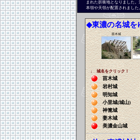
まれた折衝地となりました。
本領や天領が配置されました
◆
東濃の名城を
苗木城
↓ 城名をクリック！
苗木城
岩村城
明知城
小里城(城山)
神篦城
妻木城
美濃金山城